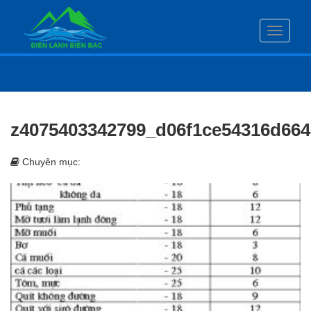
Toggle
navigati
z4075403342799_d06f1ce54316d664
Chuyên mục: