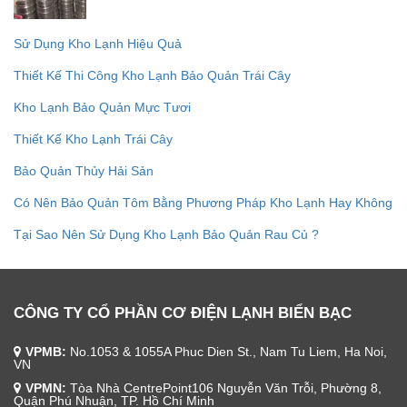
Sử Dụng Kho Lạnh Hiệu Quả
Thiết Kế Thi Công Kho Lạnh Bảo Quản Trái Cây
Kho Lạnh Bảo Quản Mực Tươi
Thiết Kế Kho Lạnh Trái Cây
Bảo Quản Thủy Hải Sản
Có Nên Bảo Quản Tôm Bằng Phương Pháp Kho Lạnh Hay Không
Tại Sao Nên Sử Dụng Kho Lạnh Bảo Quản Rau Củ ?
CÔNG TY CỔ PHẦN CƠ ĐIỆN LẠNH BIỂN BẠC
VPMB:
No.1053 & 1055A Phuc Dien St., Nam Tu Liem, Ha Noi,
VN
VPMN:
Tòa Nhà CentrePoint106 Nguyễn Văn Trỗi, Phường 8,
Quận Phú Nhuận, TP. Hồ Chí Minh