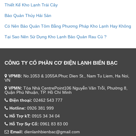
Thiết Kế Kho Lạnh Trái Cây
Bảo Quản Thủy Hải Sản
Có Nên Bảo Quản Tôm Bằng Phương Pháp Kho Lạnh Hay Không
Tại Sao Nên Sử Dụng Kho Lạnh Bảo Quản Rau Củ ?
CÔNG TY CỔ PHẦN CƠ ĐIỆN LẠNH BIỂN BẠC
VPMB:
No.1053 & 1055A Phuc Dien St., Nam Tu Liem, Ha Noi,
VN
VPMN:
Tòa Nhà CentrePoint106 Nguyễn Văn Trỗi, Phường 8,
Quận Phú Nhuận, TP. Hồ Chí Minh
Điện thoại:
02462 543 777
Hotline:
0926 381 999
Hỗ Trợ kT:
0915 34 34 04
Hỗ Trợ Sự Cố:
0961 83 83 00
Email:
dienlanhbienbac@gmail.com