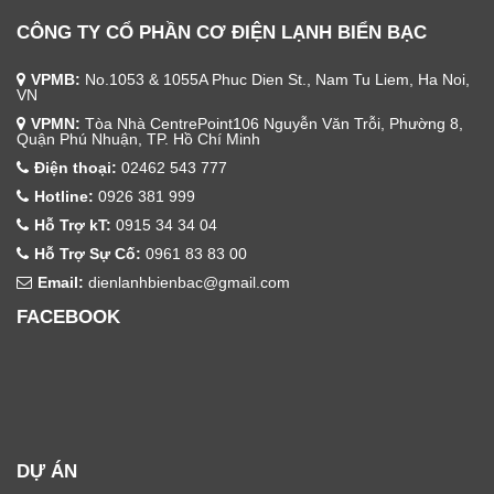
CÔNG TY CỔ PHẦN CƠ ĐIỆN LẠNH BIỂN BẠC
VPMB:
No.1053 & 1055A Phuc Dien St., Nam Tu Liem, Ha Noi,
VN
VPMN:
Tòa Nhà CentrePoint106 Nguyễn Văn Trỗi, Phường 8,
Quận Phú Nhuận, TP. Hồ Chí Minh
Điện thoại:
02462 543 777
Hotline:
0926 381 999
Hỗ Trợ kT:
0915 34 34 04
Hỗ Trợ Sự Cố:
0961 83 83 00
Email:
dienlanhbienbac@gmail.com
FACEBOOK
DỰ ÁN