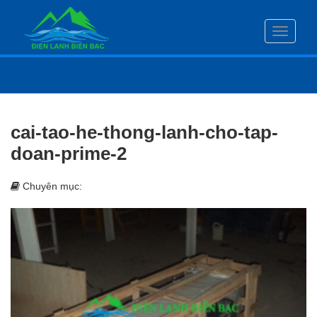
Toggle
navigati
cai-tao-he-thong-lanh-cho-tap-
doan-prime-2
Chuyên mục: