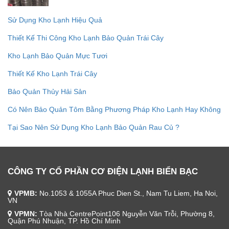
Sử Dụng Kho Lạnh Hiệu Quả
Thiết Kế Thi Công Kho Lạnh Bảo Quản Trái Cây
Kho Lạnh Bảo Quản Mực Tươi
Thiết Kế Kho Lạnh Trái Cây
Bảo Quản Thủy Hải Sản
Có Nên Bảo Quản Tôm Bằng Phương Pháp Kho Lạnh Hay Không
Tại Sao Nên Sử Dụng Kho Lạnh Bảo Quản Rau Củ ?
CÔNG TY CỔ PHẦN CƠ ĐIỆN LẠNH BIỂN BẠC
VPMB:
No.1053 & 1055A Phuc Dien St., Nam Tu Liem, Ha Noi,
VN
VPMN:
Tòa Nhà CentrePoint106 Nguyễn Văn Trỗi, Phường 8,
Quận Phú Nhuận, TP. Hồ Chí Minh