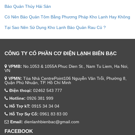
Bảo Quản Thủy Hải Sản
Có Nên Bảo Quản Tôm Bằng Phương Pháp Kho Lạnh Hay Không
Tại Sao Nên Sử Dụng Kho Lạnh Bảo Quản Rau Củ ?
CÔNG TY CỔ PHẦN CƠ ĐIỆN LẠNH BIỂN BẠC
VPMB:
No.1053 & 1055A Phuc Dien St., Nam Tu Liem, Ha Noi,
VN
VPMN:
Tòa Nhà CentrePoint106 Nguyễn Văn Trỗi, Phường 8,
Quận Phú Nhuận, TP. Hồ Chí Minh
Điện thoại:
02462 543 777
Hotline:
0926 381 999
Hỗ Trợ kT:
0915 34 34 04
Hỗ Trợ Sự Cố:
0961 83 83 00
Email:
dienlanhbienbac@gmail.com
FACEBOOK