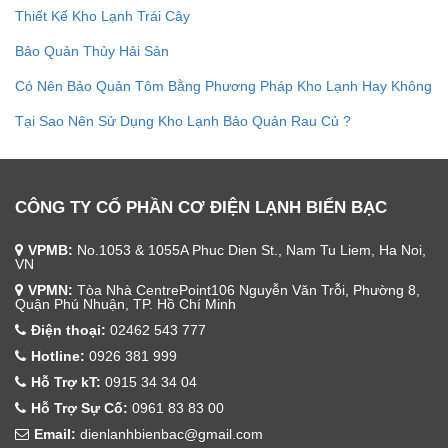
Thiết Kế Kho Lạnh Trái Cây
Bảo Quản Thủy Hải Sản
Có Nên Bảo Quản Tôm Bằng Phương Pháp Kho Lạnh Hay Không
Tại Sao Nên Sử Dụng Kho Lạnh Bảo Quản Rau Củ ?
CÔNG TY CỔ PHẦN CƠ ĐIỆN LẠNH BIỂN BẠC
VPMB:
No.1053 & 1055A Phuc Dien St., Nam Tu Liem, Ha Noi,
VN
VPMN:
Tòa Nhà CentrePoint106 Nguyễn Văn Trỗi, Phường 8,
Quận Phú Nhuận, TP. Hồ Chí Minh
Điện thoại:
02462 543 777
Hotline:
0926 381 999
Hỗ Trợ kT:
0915 34 34 04
Hỗ Trợ Sự Cố:
0961 83 83 00
Email:
dienlanhbienbac@gmail.com