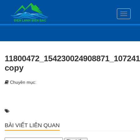
Toggle
navigati
11800472_154230024908871_10724
copy
Chuyên mục:
BÀI VIẾT LIÊN QUAN
Tìm