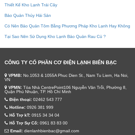
Thiết Kế Kho Lạnh Trái Cây
Bảo Quản Thủy Hải Sản
Có Nên Bảo Quản Tôm Bằng Phương Pháp Kho Lạnh Hay Không
Tại Sao Nên Sử Dụng Kho Lạnh Bảo Quản Rau Củ ?
CÔNG TY CỔ PHẦN CƠ ĐIỆN LẠNH BIỂN BẠC
VPMB:
No.1053 & 1055A Phuc Dien St., Nam Tu Liem, Ha Noi,
VN
VPMN:
Tòa Nhà CentrePoint106 Nguyễn Văn Trỗi, Phường 8,
Quận Phú Nhuận, TP. Hồ Chí Minh
Điện thoại:
02462 543 777
Hotline:
0926 381 999
Hỗ Trợ kT:
0915 34 34 04
Hỗ Trợ Sự Cố:
0961 83 83 00
Email:
dienlanhbienbac@gmail.com