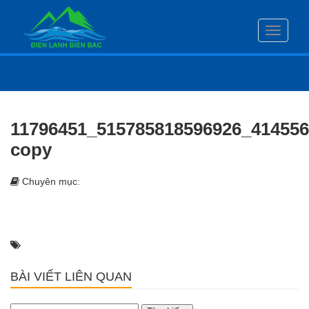
Toggle
navigati
11796451_515785818596926_41455
copy
Chuyên mục:
BÀI VIẾT LIÊN QUAN
Tìm