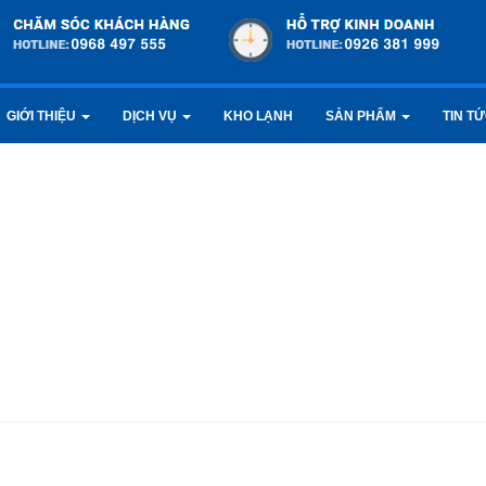
GIỚI THIỆU
DỊCH VỤ
KHO LẠNH
SẢN PHẨM
TIN T