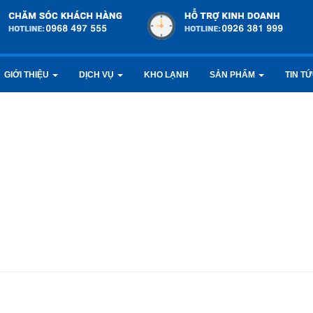
GIỚI THIỆU
DỊCH VỤ
KHO LẠNH
SẢN PHẨM
TIN T