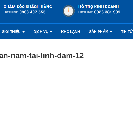
GIỚI THIỆU
DỊCH VỤ
KHO LẠNH
SẢN PHẨM
TIN T
an-nam-tai-linh-dam-12