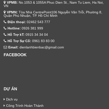
VPMB:
No.1053 & 1055A Phuc Dien St., Nam Tu Liem, Ha Noi,
VN
VPMN:
Tòa Nhà CentrePoint106 Nguyễn Văn Trỗi, Phường 8,
Quận Phú Nhuận, TP. Hồ Chí Minh
Điện thoại:
02462 543 777
Hotline:
0926 381 999
Hỗ Trợ kT:
0915 34 34 04
Hỗ Trợ Sự Cố:
0961 83 83 00
Email:
dienlanhbienbac@gmail.com
FACEBOOK
DỰ ÁN
Dịch vụ
Công Trình Hoàn Thành