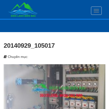
Toggle
navigati
20140929_105017
Chuyên mục: