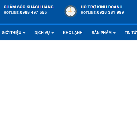
GIỚI THIỆU
DỊCH VỤ
KHO LẠNH
SẢN PHẨM
TIN T