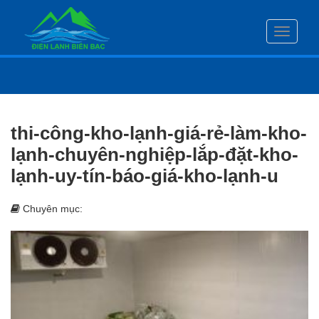
Toggle
navigati
thi-công-kho-lạnh-giá-rẻ-làm-kho-
lạnh-chuyên-nghiệp-lắp-đặt-kho-
lạnh-uy-tín-báo-giá-kho-lạnh-u
Chuyên mục: