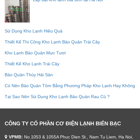
Sử Dụng Kho Lạnh Hiệu Quả
Thiết Kế Thi Công Kho Lạnh Bảo Quản Trái Cây
Kho Lạnh Bảo Quản Mực Tươi
Thiết Kế Kho Lạnh Trái Cây
Bảo Quản Thủy Hải Sản
Có Nên Bảo Quản Tôm Bằng Phương Pháp Kho Lạnh Hay Không
Tại Sao Nên Sử Dụng Kho Lạnh Bảo Quản Rau Củ ?
CÔNG TY CỔ PHẦN CƠ ĐIỆN LẠNH BIỂN BẠC
VPMB:
No.1053 & 1055A Phuc Dien St., Nam Tu Liem, Ha Noi,