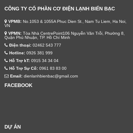
CÔNG TY CỔ PHẦN CƠ ĐIỆN LẠNH BIỂN BẠC
VPMB:
No.1053 & 1055A Phuc Dien St., Nam Tu Liem, Ha Noi,
VN
VPMN:
Tòa Nhà CentrePoint106 Nguyễn Văn Trỗi, Phường 8,
Quận Phú Nhuận, TP. Hồ Chí Minh
Điện thoại:
02462 543 777
Hotline:
0926 381 999
Hỗ Trợ kT:
0915 34 34 04
Hỗ Trợ Sự Cố:
0961 83 83 00
Email:
dienlanhbienbac@gmail.com
FACEBOOK
DỰ ÁN