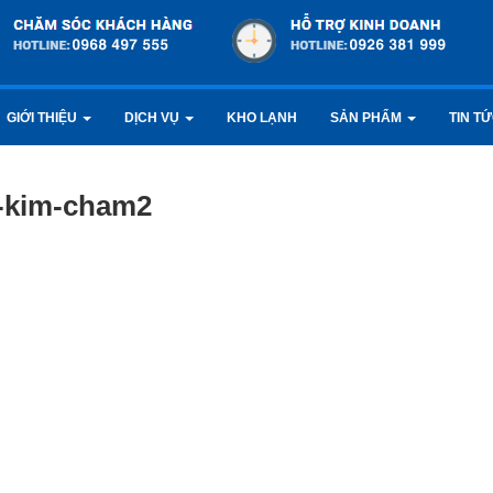
GIỚI THIỆU
DỊCH VỤ
KHO LẠNH
SẢN PHẨM
TIN T
-kim-cham2