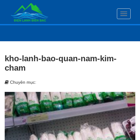
Toggle
navigati
kho-lanh-bao-quan-nam-kim-
cham
Chuyên mục: