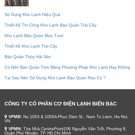
Sử Dụng Kho Lạnh Hiệu Quả
Thiết Kế Thi Công Kho Lạnh Bảo Quản Trái Cây
Kho Lạnh Bảo Quản Mực Tươi
Thiết Kế Kho Lạnh Trái Cây
Bảo Quản Thủy Hải Sản
Có Nên Bảo Quản Tôm Bằng Phương Pháp Kho Lạnh Hay Không
Tại Sao Nên Sử Dụng Kho Lạnh Bảo Quản Rau Củ ?
CÔNG TY CỔ PHẦN CƠ ĐIỆN LẠNH BIỂN BẠC
VPMB:
No.1053 & 1055A Phuc Dien St., Nam Tu Liem, Ha Noi,
VN
VPMN:
Tòa Nhà CentrePoint106 Nguyễn Văn Trỗi, Phường 8,
Quận Phú Nhuận, TP. Hồ Chí Minh