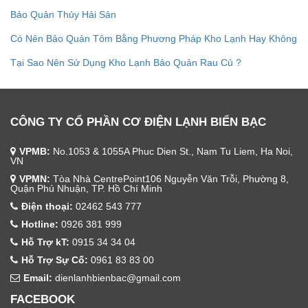
Bảo Quản Thủy Hải Sản
Có Nên Bảo Quản Tôm Bằng Phương Pháp Kho Lạnh Hay Không
Tại Sao Nên Sử Dụng Kho Lạnh Bảo Quản Rau Củ ?
CÔNG TY CỔ PHẦN CƠ ĐIỆN LẠNH BIỂN BẠC
VPMB:
No.1053 & 1055A Phuc Dien St., Nam Tu Liem, Ha Noi,
VN
VPMN:
Tòa Nhà CentrePoint106 Nguyễn Văn Trỗi, Phường 8,
Quận Phú Nhuận, TP. Hồ Chí Minh
Điện thoại:
02462 543 777
Hotline:
0926 381 999
Hỗ Trợ kT:
0915 34 34 04
Hỗ Trợ Sự Cố:
0961 83 83 00
Email:
dienlanhbienbac@gmail.com
FACEBOOK