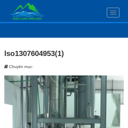
Toggle
navigati
lso1307604953(1)
Chuyên mục: