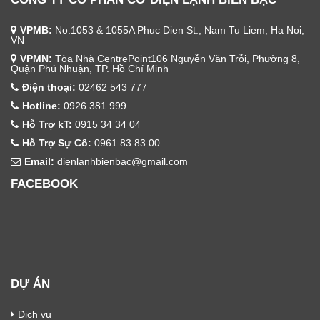
VPMB:
No.1053 & 1055A Phuc Dien St., Nam Tu Liem, Ha Noi,
VN
VPMN:
Tòa Nhà CentrePoint106 Nguyễn Văn Trỗi, Phường 8,
Quận Phú Nhuận, TP. Hồ Chí Minh
Điện thoại:
02462 543 777
Hotline:
0926 381 999
Hỗ Trợ kT:
0915 34 34 04
Hỗ Trợ Sự Cố:
0961 83 83 00
Email:
dienlanhbienbac@gmail.com
FACEBOOK
DỰ ÁN
Dịch vụ