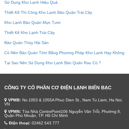
Sử Dụng Kho Lạnh Hiệu Quả
Thiết Kế Thi Công Kho Lạnh Bảo Quản Trái Cây
Kho Lạnh Bảo Quản Mực Tươi
Thiết Kế Kho Lạnh Trái Cây
Bảo Quản Thủy Hải Sản
Có Nên Bảo Quản Tôm Bằng Phương Pháp Kho Lạnh Hay Không
Tại Sao Nên Sử Dụng Kho Lạnh Bảo Quản Rau Củ ?
CÔNG TY CỔ PHẦN CƠ ĐIỆN LẠNH BIỂN BẠC
VPMB:
No.1053 & 1055A Phuc Dien St., Nam Tu Liem, Ha Noi,
VN
VPMN:
Tòa Nhà CentrePoint106 Nguyễn Văn Trỗi, Phường 8,
Quận Phú Nhuận, TP. Hồ Chí Minh
Điện thoại:
02462 543 777