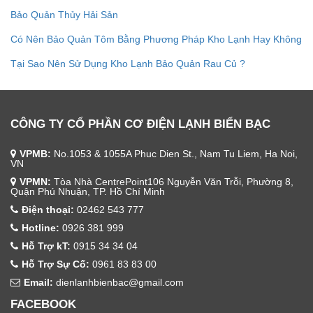
Bảo Quản Thủy Hải Sản
Có Nên Bảo Quản Tôm Bằng Phương Pháp Kho Lạnh Hay Không
Tại Sao Nên Sử Dụng Kho Lạnh Bảo Quản Rau Củ ?
CÔNG TY CỔ PHẦN CƠ ĐIỆN LẠNH BIỂN BẠC
VPMB:
No.1053 & 1055A Phuc Dien St., Nam Tu Liem, Ha Noi,
VN
VPMN:
Tòa Nhà CentrePoint106 Nguyễn Văn Trỗi, Phường 8,
Quận Phú Nhuận, TP. Hồ Chí Minh
Điện thoại:
02462 543 777
Hotline:
0926 381 999
Hỗ Trợ kT:
0915 34 34 04
Hỗ Trợ Sự Cố:
0961 83 83 00
Email:
dienlanhbienbac@gmail.com
FACEBOOK