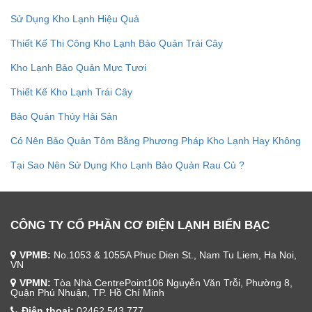
Sử Dụng Kho Lạnh Hiệu Quả
Thiết Kế Thi Công Kho Lạnh Bảo Quản Trái Cây
Kho Lạnh Bảo Quản Mực Tươi
Thiết Kế Kho Lạnh Trái Cây
Bảo Quản Thủy Hải Sản
Có Nên Bảo Quản Tôm Bằng Phương Pháp Kho Lạnh Hay Không
Tại Sao Nên Sử Dụng Kho Lạnh Bảo Quản Rau Củ ?
CÔNG TY CỔ PHẦN CƠ ĐIỆN LẠNH BIỂN BẠC
VPMB:
No.1053 & 1055A Phuc Dien St., Nam Tu Liem, Ha Noi,
VN
VPMN:
Tòa Nhà CentrePoint106 Nguyễn Văn Trỗi, Phường 8,
Quận Phú Nhuận, TP. Hồ Chí Minh
Điện thoại:
02462 543 777