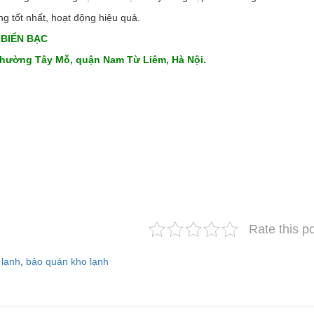
g tốt nhất, hoạt động hiệu quả.
 BIỂN BẠC
phường Tây Mỗ, quận Nam Từ Liêm, Hà Nội.
Rate this p
 lạnh
,
bảo quản kho lạnh