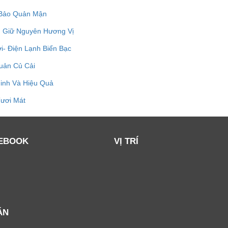
 Bảo Quản Mận
g Giữ Nguyên Hương Vị
i- Điện Lạnh Biển Bạc
uản Củ Cải
inh Và Hiệu Quả
Tươi Mát
EBOOK
VỊ TRÍ
ÁN