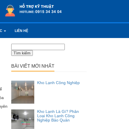
ỨC
LIÊN HỆ
Tìm
kiếm
cho:
BÀI VIẾT MỚI NHẤT
Kho Lạnh Công Nghiệp
để
óa
uyên
Kho Lạnh Là Gì? Phân
Loại Kho Lạnh Công
Nghiệp Bảo Quản