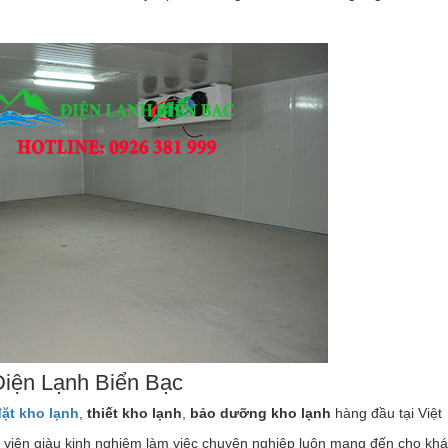
 Điện Lạnh Biển Bạc
đặt kho lạnh
,
thiết kho lạnh
,
bảo dưỡng kho lạnh
hàng đầu tại Việt
t viên giàu kinh nghiệm làm việc chuyên nghiệp luôn mang đến cho kh