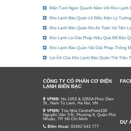
Mận Tươi Ngon Quanh Năm Với Kho Lạnh
Kho Lạnh Bảo Quản Lê Điều Kiện Lý Tưởn
Kho Lạnh Bảo Quản Roi An Toàn Và Tiện Lợ
Kho Lạnh Là Giải Pháp Hiệu Quả Để Bảo Q
Kho Lạnh Bảo Quản Vải Giải Pháp Thông M
Lợi Ích Của Kho Lạnh Bảo Quản Thịt Trâu 
CÔNG TY CỔ PHẦN CƠ ĐIỆN
FAC
LẠNH BIỂN BẠC
VPMB:
No.1053 & 1055A Phuc Dien
St., Nam Tu Liem, Ha Noi, VN
VPMN:
Tòa Nhà CentrePoint106
Nguyễn Văn Trỗi, Phường 8, Quận Phú
Nhuận, TP. Hồ Chí Minh
DỰ 
Điện thoại:
02462 543 777