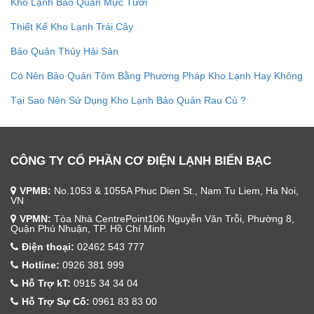
Kho Lạnh Bảo Quản Mực Tươi
Thiết Kế Kho Lạnh Trái Cây
Bảo Quản Thủy Hải Sản
Có Nên Bảo Quản Tôm Bằng Phương Pháp Kho Lạnh Hay Không
Tại Sao Nên Sử Dụng Kho Lạnh Bảo Quản Rau Củ ?
CÔNG TY CỔ PHẦN CƠ ĐIỆN LẠNH BIỂN BẠC
VPMB:
No.1053 & 1055A Phuc Dien St., Nam Tu Liem, Ha Noi,
VN
VPMN:
Tòa Nhà CentrePoint106 Nguyễn Văn Trỗi, Phường 8,
Quận Phú Nhuận, TP. Hồ Chí Minh
Điện thoại:
02462 543 777
Hotline:
0926 381 999
Hỗ Trợ kT:
0915 34 34 04
Hỗ Trợ Sự Cố:
0961 83 83 00