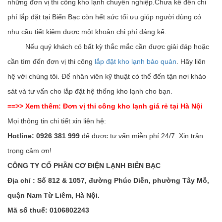
những đơn vị thi công kho lạnh chuyên nghiệp.Chưa kể đến chi
phí lắp đặt tại Biển Bạc còn hết sức tối ưu giúp người dùng có
nhu cầu tiết kiệm được một khoản chi phí đáng kể.
Nếu quý khách có bất kỳ thắc mắc cần được giải đáp hoặc
cần tìm đến đơn vị thi công
lắp đặt kho lạnh bảo quản
. Hãy liên
hệ với chúng tôi. Để nhân viên kỹ thuật có thể đến tận nơi khảo
sát và tư vấn cho lắp đặt hệ thống kho lạnh cho bạn.
==>> Xem thêm:
Đơn vị thi công kho lạnh giá rẻ tại Hà Nội
Mọi thông tin chi tiết xin liên hệ:
Hotline: 0926 381 999
để được tư vấn miễn phí 24/7. Xin trân
trọng cảm ơn!
CÔNG TY CỔ PHẦN CƠ ĐIỆN LẠNH BIỂN BẠC
Địa chỉ : Số 812 & 1057, đường Phúc Diễn, phường Tây Mỗ,
quận Nam Từ Liêm, Hà Nội.
Mã số thuế: 0106802243