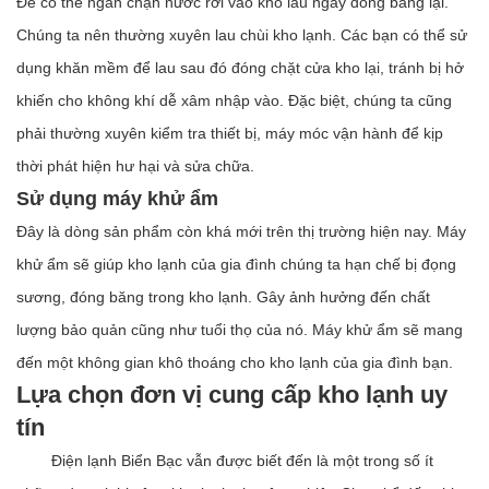
Để có thể ngăn chặn nước rơi vào kho lâu ngày đóng băng lại.
Chúng ta nên thường xuyên lau chùi kho lạnh. Các bạn có thể sử
dụng khăn mềm để lau sau đó đóng chặt cửa kho lại, tránh bị hở
khiến cho không khí dễ xâm nhập vào. Đặc biệt, chúng ta cũng
phải thường xuyên kiểm tra thiết bị, máy móc vận hành để kịp
thời phát hiện hư hại và sửa chữa.
Sử dụng máy khử ẩm
Đây là dòng sản phẩm còn khá mới trên thị trường hiện nay. Máy
khử ẩm sẽ giúp kho lạnh của gia đình chúng ta hạn chế bị đọng
sương, đóng băng trong kho lạnh. Gây ảnh hưởng đến chất
lượng bảo quản cũng như tuổi thọ của nó. Máy khử ẩm sẽ mang
đến một không gian khô thoáng cho kho lạnh của gia đình bạn.
Lựa chọn đơn vị cung cấp kho lạnh uy
tín
Điện lạnh Biển Bạc vẫn được biết đến là một trong số ít