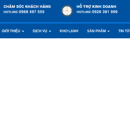
GIỚI THIỆU
DỊCH VỤ
KHO LẠNH
SẢN PHẨM
TIN T