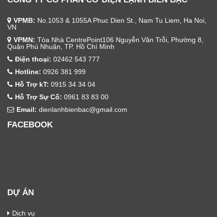
VPMB:
No.1053 & 1055A Phuc Dien St., Nam Tu Liem, Ha Noi,
VN
VPMN:
Tòa Nhà CentrePoint106 Nguyễn Văn Trỗi, Phường 8,
Quận Phú Nhuận, TP. Hồ Chí Minh
Điện thoại:
02462 543 777
Hotline:
0926 381 999
Hỗ Trợ kT:
0915 34 34 04
Hỗ Trợ Sự Cố:
0961 83 83 00
Email:
dienlanhbienbac@gmail.com
FACEBOOK
DỰ ÁN
Dịch vụ