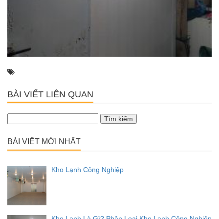
BÀI VIẾT LIÊN QUAN
Tìm
kiếm
cho:
BÀI VIẾT MỚI NHẤT
Kho Lạnh Công Nghiệp
Kho Lạnh Là Gì? Phân Loại Kho Lạnh Công Nghiệp