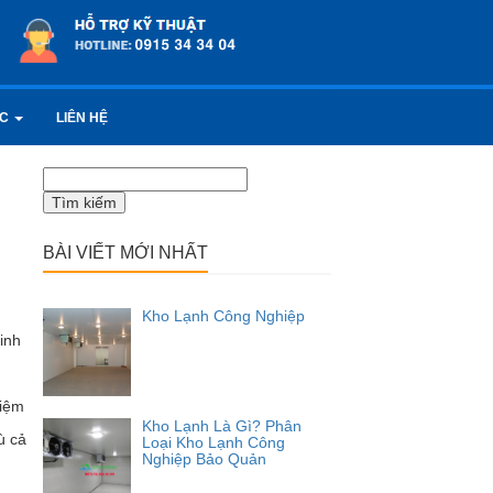
ỨC
LIÊN HỆ
Tìm
kiếm
cho:
BÀI VIẾT MỚI NHẤT
Kho Lạnh Công Nghiệp
inh
niệm
Kho Lạnh Là Gì? Phân
ù cả
Loại Kho Lạnh Công
Nghiệp Bảo Quản