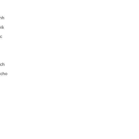
ảnh
và
ệc
ách
 cho