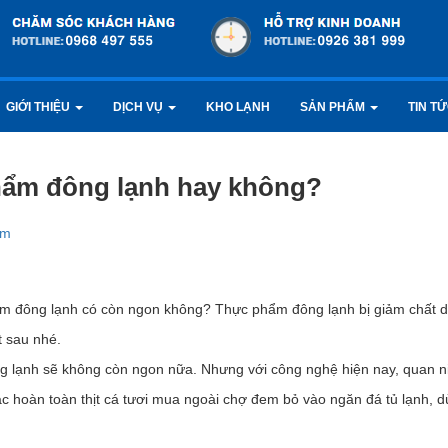
GIỚI THIỆU
DỊCH VỤ
KHO LẠNH
SẢN PHẨM
TIN T
hẩm đông lạnh hay không?
ẩm
ẩm đông lạnh có còn ngon không? Thực phẩm đông lạnh bị giảm chất d
t sau nhé.
g lạnh sẽ không còn ngon nữa. Nhưng với công nghệ hiện nay, quan 
hác hoàn toàn thịt cá tươi mua ngoài chợ đem bỏ vào ngăn đá tủ lạnh, d