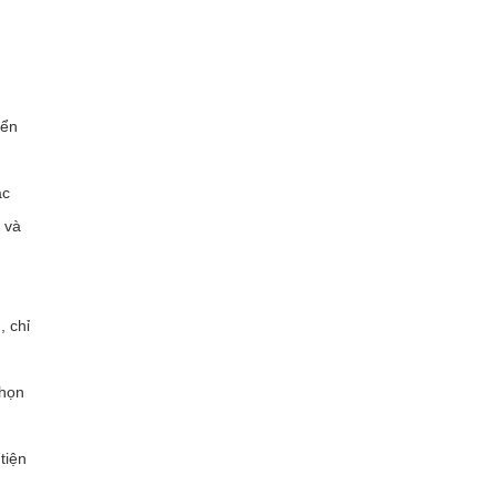
iển
ắc
 và
, chỉ
chọn
tiện