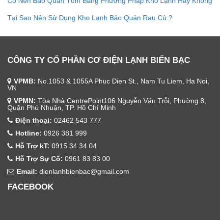
Có Nên Bảo Quản Tôm Bằng Phương Pháp Kho Lạnh Hay Không
Tại Sao Nên Sử Dụng Kho Lạnh Bảo Quản Rau Củ ?
CÔNG TY CỔ PHẦN CƠ ĐIỆN LẠNH BIỂN BẠC
VPMB:
No.1053 & 1055A Phuc Dien St., Nam Tu Liem, Ha Noi,
VN
VPMN:
Tòa Nhà CentrePoint106 Nguyễn Văn Trỗi, Phường 8,
Quận Phú Nhuận, TP. Hồ Chí Minh
Điện thoại:
02462 543 777
Hotline:
0926 381 999
Hỗ Trợ kT:
0915 34 34 04
Hỗ Trợ Sự Cố:
0961 83 83 00
Email:
dienlanhbienbac@gmail.com
FACEBOOK