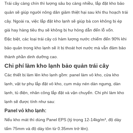
Trái cây càng chín thì lượng sâu bọ càng nhiều, lắp đặt kho bảo
quản sẽ giúp người nông dân giảm thiệt hại sau khi thu hoạch trái
cây. Ngoài ra, việc lắp đặt kho lạnh sẽ giúp bà con không bị ép
giá hay hàng tiêu thụ sẽ không bị hư hỏng dẫn đến lỗ vốn.
Đặc biệt, các loại trái cây có hàm lượng nước chiếm đến 90% khi
bảo quản trong kho lạnh sẽ ít bị thoát hơi nước mà vẫn đảm bảo
thành phần dinh dưỡng cao.
Chi phí làm kho lạnh bảo quản trái cây
Các thiết bị làm lên kho lạnh gồm: panel làm vỏ kho, cửa kho
lạnh, vật tư phụ lắp đặt vỏ kho, cụm máy nén dàn ngưng, dàn
lạnh, tủ điện, nhân công lắp đặt và vận chuyển. Chi phí làm kho
lạnh sẽ được tính như sau:
Panel vỏ kho lạnh:
Nếu kho mát thì dùng Panel EPS (tỷ trọng 12-14kg/m³, độ dày
tấm 75mm và độ dày tôn từ 0.35mm trở lên).