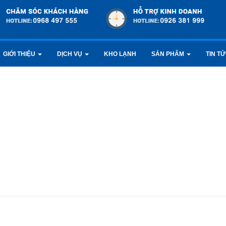
GIỚI THIỆU
DỊCH VỤ
KHO LẠNH
SẢN PHẨM
TIN T