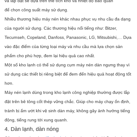
và lắp đặt sẽ dựa trên thể tích kho và nhiệt độ bảo quản
để chọn công suất máy sử dụng.
Nhiều thương hiệu máy nén khác nhau phục vụ nhu cầu đa dạng
của người sử dụng. Các thương hiệu nổi tiếng như: Bitzer,
Tecumseh, Copeland, Danfoss, Panasonic, LG, Mitsubishi,… Dựa
vào đặc điểm của từng loại máy và nhu cầu mà lựa chọn sản
phẩm cho phù hợp, đem lại hiệu quả cao nhất.
Một số kho lạnh có thể sử dụng cụm máy nén dàn ngưng thay vì
sử dụng các thiết bị riêng biệt để đem đến hiệu quả hoạt động tốt
hơn.
Máy nén lạnh dùng trong kho lạnh công nghiệp thường được lắp
đặt trên bê tông cốt thép vững chắc. Giúp cho máy chạy ổn định,
tránh bị ẩm ướt khi vệ sinh dàn máy, không gây ảnh hưởng tiếng
động, tiếng rung tới xung quanh.
4. Dàn lạnh, dàn nóng