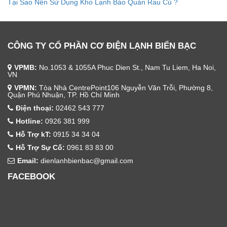
Tại Sao Nên Sử Dụng Kho Lạnh Bảo Quản Rau Củ ?
CÔNG TY CỔ PHẦN CƠ ĐIỆN LẠNH BIỂN BẠC
VPMB:
No.1053 & 1055A Phuc Dien St., Nam Tu Liem, Ha Noi,
VN
VPMN:
Tòa Nhà CentrePoint106 Nguyễn Văn Trỗi, Phường 8,
Quận Phú Nhuận, TP. Hồ Chí Minh
Điện thoại:
02462 543 777
Hotline:
0926 381 999
Hỗ Trợ kT:
0915 34 34 04
Hỗ Trợ Sự Cố:
0961 83 83 00
Email:
dienlanhbienbac@gmail.com
FACEBOOK