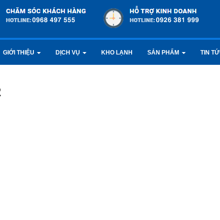
GIỚI THIỆU
DỊCH VỤ
KHO LẠNH
SẢN PHẨM
TIN T
2