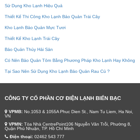
Sử Dụng Kho Lạnh Hiệu Quả
Thiết Kế Thi Công Kho Lạnh Bảo Quản Trái Cây
Kho Lạnh Bảo Quản Mực Tươi
Thiết Kế Kho Lạnh Trái Cây
Bảo Quản Thủy Hải Sản
Có Nên Bảo Quản Tôm Bằng Phương Pháp Kho Lạnh Hay Không
Tại Sao Nên Sử Dụng Kho Lạnh Bảo Quản Rau Củ ?
CÔNG TY CỔ PHẦN CƠ ĐIỆN LẠNH BIỂN BẠC
VPMB:
No.1053 & 1055A Phuc Dien St., Nam Tu Liem, Ha Noi,
VN
VPMN:
Tòa Nhà CentrePoint106 Nguyễn Văn Trỗi, Phường 8,
Quận Phú Nhuận, TP. Hồ Chí Minh
Điện thoại:
02462 543 777