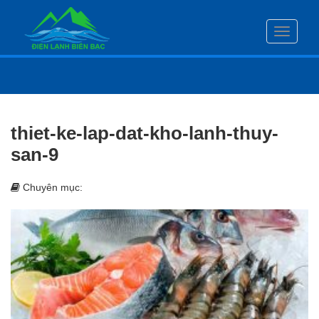
Toggle
navigati
thiet-ke-lap-dat-kho-lanh-thuy-
san-9
Chuyên mục: