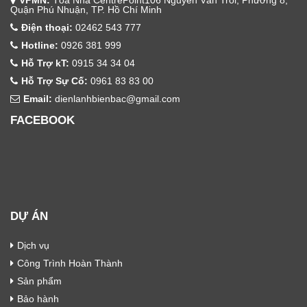
VPMN:
Tòa Nhà CentrePoint106 Nguyễn Văn Trỗi, Phường 8,
Quận Phú Nhuận, TP. Hồ Chí Minh
Điện thoại:
02462 543 777
Hotline:
0926 381 999
Hỗ Trợ kT:
0915 34 34 04
Hỗ Trợ Sự Cố:
0961 83 83 00
Email:
dienlanhbienbac@gmail.com
FACEBOOK
DỰ ÁN
Dịch vụ
Công Trình Hoàn Thành
Sản phẩm
Bảo hành