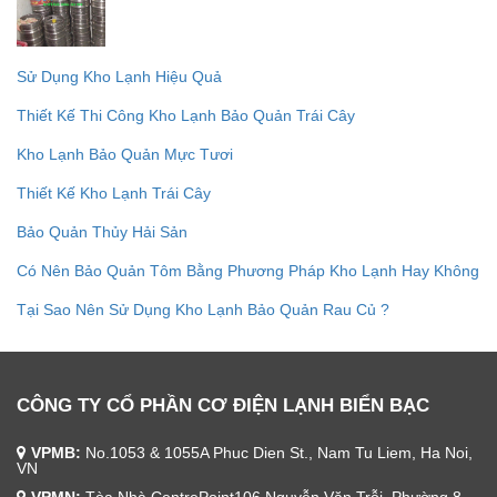
Sử Dụng Kho Lạnh Hiệu Quả
Thiết Kế Thi Công Kho Lạnh Bảo Quản Trái Cây
Kho Lạnh Bảo Quản Mực Tươi
Thiết Kế Kho Lạnh Trái Cây
Bảo Quản Thủy Hải Sản
Có Nên Bảo Quản Tôm Bằng Phương Pháp Kho Lạnh Hay Không
Tại Sao Nên Sử Dụng Kho Lạnh Bảo Quản Rau Củ ?
CÔNG TY CỔ PHẦN CƠ ĐIỆN LẠNH BIỂN BẠC
VPMB:
No.1053 & 1055A Phuc Dien St., Nam Tu Liem, Ha Noi,
VN