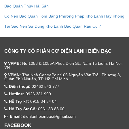
Bảo Quản Thủy Hải Sản
Có Nên Bảo Quản Tôm Bằng Phương Pháp Kho Lạnh Hay Không
Tại Sao Nên Sử Dụng Kho Lạnh Bảo Quản Rau Củ ?
CÔNG TY CỔ PHẦN CƠ ĐIỆN LẠNH BIỂN BẠC
VPMB:
No.1053 & 1055A Phuc Dien St., Nam Tu Liem, Ha Noi,
VN
VPMN:
Tòa Nhà CentrePoint106 Nguyễn Văn Trỗi, Phường 8,
Quận Phú Nhuận, TP. Hồ Chí Minh
Điện thoại:
02462 543 777
Hotline:
0926 381 999
Hỗ Trợ kT:
0915 34 34 04
Hỗ Trợ Sự Cố:
0961 83 83 00
Email:
dienlanhbienbac@gmail.com
FACEBOOK