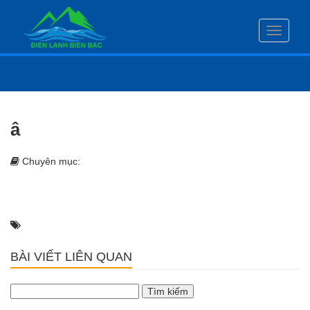
Toggle
navigati
â
Chuyên mục:
BÀI VIẾT LIÊN QUAN
Tìm
kiếm
cho: