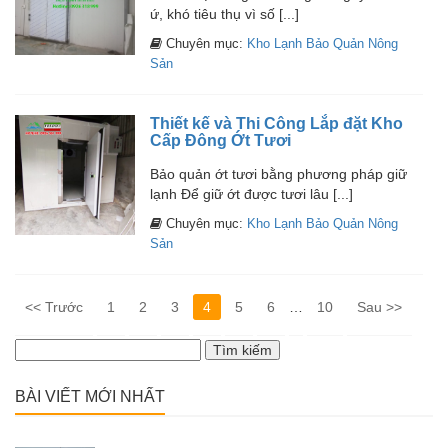
ứ, khó tiêu thụ vì số [...]
Chuyên mục:
Kho Lạnh Bảo Quản Nông
Sản
Thiết kế và Thi Công Lắp đặt Kho
Cấp Đông Ớt Tươi
Bảo quản ớt tươi bằng phương pháp giữ
lạnh Để giữ ớt được tươi lâu [...]
Chuyên mục:
Kho Lạnh Bảo Quản Nông
Sản
<< Trước
1
2
3
4
5
6
…
10
Sau >>
Tìm
kiếm
cho:
BÀI VIẾT MỚI NHẤT