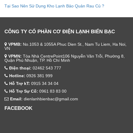
Tại Sao Nên Sử Dụng Kho Lạnh Bảo Quản Rau Củ ?
CÔNG TY CỔ PHẦN CƠ ĐIỆN LẠNH BIỂN BẠC
VPMB:
No.1053 & 1055A Phuc Dien St., Nam Tu Liem, Ha Noi,
VN
VPMN:
Tòa Nhà CentrePoint106 Nguyễn Văn Trỗi, Phường 8,
Quận Phú Nhuận, TP. Hồ Chí Minh
Điện thoại:
02462 543 777
Hotline:
0926 381 999
Hỗ Trợ kT:
0915 34 34 04
Hỗ Trợ Sự Cố:
0961 83 83 00
Email:
dienlanhbienbac@gmail.com
FACEBOOK