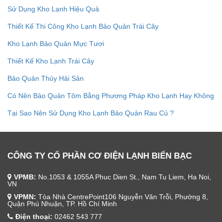
Sử Dụng Kho Lạnh Hiệu Quả
Thiết Kế Thi Công Kho Lạnh Bảo Quản Trái Cây
Kho Lạnh Bảo Quản Mực Tươi
Thiết Kế Kho Lạnh Trái Cây
Bảo Quản Thủy Hải Sản
Có Nên Bảo Quản Tôm Bằng Phương Pháp Kho Lạnh Hay Không
Tại Sao Nên Sử Dụng Kho Lạnh Bảo Quản Rau Củ ?
CÔNG TY CỔ PHẦN CƠ ĐIỆN LẠNH BIỂN BẠC
VPMB:
No.1053 & 1055A Phuc Dien St., Nam Tu Liem, Ha Noi,
VN
VPMN:
Tòa Nhà CentrePoint106 Nguyễn Văn Trỗi, Phường 8,
Quận Phú Nhuận, TP. Hồ Chí Minh
Điện thoại:
02462 543 777