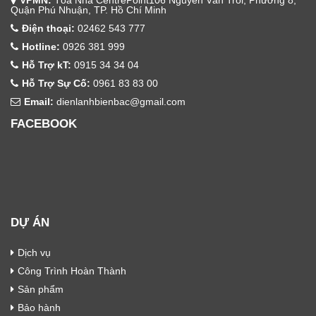
VPMN:
Tòa Nhà CentrePoint106 Nguyễn Văn Trỗi, Phường 8,
Quận Phú Nhuận, TP. Hồ Chí Minh
Điện thoại:
02462 543 777
Hotline:
0926 381 999
Hỗ Trợ kT:
0915 34 34 04
Hỗ Trợ Sự Cố:
0961 83 83 00
Email:
dienlanhbienbac@gmail.com
FACEBOOK
DỰ ÁN
Dịch vụ
Công Trình Hoàn Thành
Sản phẩm
Bảo hành