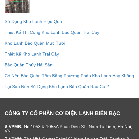
Sử Dụng Kho Lạnh Hiệu Quả
Thiết Kế Thi Công Kho Lạnh Bảo Quản Trái Cây
Kho Lạnh Bảo Quản Mực Tươi
Thiết Kế Kho Lạnh Trái Cây
Bảo Quản Thủy Hải Sản
Có Nên Bảo Quản Tôm Bằng Phương Pháp Kho Lạnh Hay Không
Tại Sao Nên Sử Dụng Kho Lạnh Bảo Quản Rau Củ ?
CÔNG TY CỔ PHẦN CƠ ĐIỆN LẠNH BIỂN BẠC
VPMB:
No.1053 & 1055A Phuc Dien St., Nam Tu Liem, Ha Noi,
VN