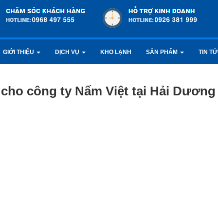
GIỚI THIỆU
DỊCH VỤ
KHO LẠNH
SẢN PHẨM
TIN T
ho công ty Nấm Việt tại Hải Dương 