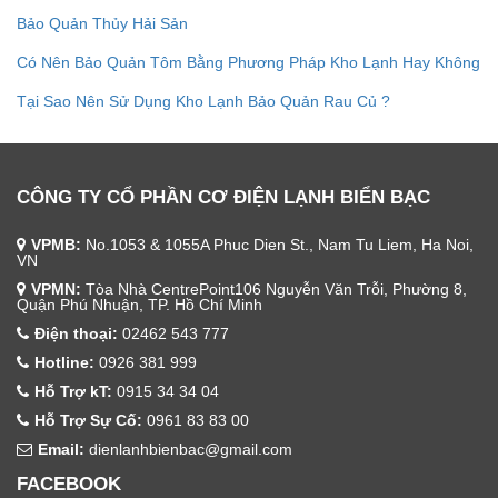
Bảo Quản Thủy Hải Sản
Có Nên Bảo Quản Tôm Bằng Phương Pháp Kho Lạnh Hay Không
Tại Sao Nên Sử Dụng Kho Lạnh Bảo Quản Rau Củ ?
CÔNG TY CỔ PHẦN CƠ ĐIỆN LẠNH BIỂN BẠC
VPMB:
No.1053 & 1055A Phuc Dien St., Nam Tu Liem, Ha Noi,
VN
VPMN:
Tòa Nhà CentrePoint106 Nguyễn Văn Trỗi, Phường 8,
Quận Phú Nhuận, TP. Hồ Chí Minh
Điện thoại:
02462 543 777
Hotline:
0926 381 999
Hỗ Trợ kT:
0915 34 34 04
Hỗ Trợ Sự Cố:
0961 83 83 00
Email:
dienlanhbienbac@gmail.com
FACEBOOK