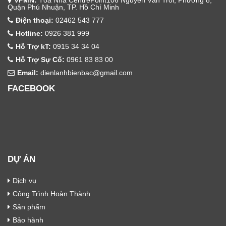
VPMN:
Tòa Nhà CentrePoint106 Nguyễn Văn Trỗi, Phường 8,
Quận Phú Nhuận, TP. Hồ Chí Minh
Điện thoại:
02462 543 777
Hotline:
0926 381 999
Hỗ Trợ kT:
0915 34 34 04
Hỗ Trợ Sự Cố:
0961 83 83 00
Email:
dienlanhbienbac@gmail.com
FACEBOOK
DỰ ÁN
Dịch vụ
Công Trình Hoàn Thành
Sản phẩm
Bảo hành