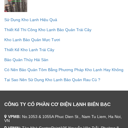
Sử Dụng Kho Lạnh Hiệu Quả
Thiết Kế Thi Công Kho Lạnh Bảo Quản Trái Cây
Kho Lạnh Bảo Quản Mực Tươi
Thiết Kế Kho Lạnh Trái Cây
Bảo Quản Thủy Hải Sản
Có Nên Bảo Quản Tôm Bằng Phương Pháp Kho Lạnh Hay Không
Tại Sao Nên Sử Dụng Kho Lạnh Bảo Quản Rau Củ ?
CÔNG TY CỔ PHẦN CƠ ĐIỆN LẠNH BIỂN BẠC
VPMB:
No.1053 & 1055A Phuc Dien St., Nam Tu Liem, Ha Noi,
VN