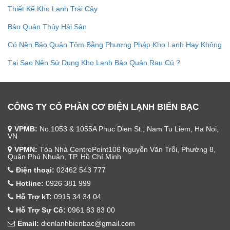
Thiết Kế Kho Lạnh Trái Cây
Bảo Quản Thủy Hải Sản
Có Nên Bảo Quản Tôm Bằng Phương Pháp Kho Lạnh Hay Không
Tại Sao Nên Sử Dụng Kho Lạnh Bảo Quản Rau Củ ?
CÔNG TY CỔ PHẦN CƠ ĐIỆN LẠNH BIỂN BẠC
VPMB:
No.1053 & 1055A Phuc Dien St., Nam Tu Liem, Ha Noi,
VN
VPMN:
Tòa Nhà CentrePoint106 Nguyễn Văn Trỗi, Phường 8,
Quận Phú Nhuận, TP. Hồ Chí Minh
Điện thoại:
02462 543 777
Hotline:
0926 381 999
Hỗ Trợ kT:
0915 34 34 04
Hỗ Trợ Sự Cố:
0961 83 83 00
Email:
dienlanhbienbac@gmail.com